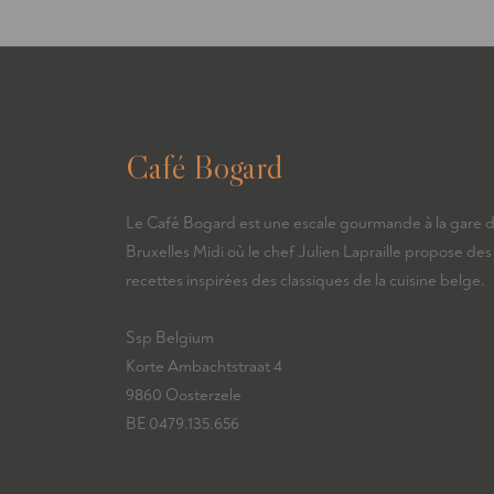
Café Bogard
Le Café Bogard est une escale gourmande à la gare 
Bruxelles Midi où le chef Julien Lapraille propose des
recettes inspirées des classiques de la cuisine belge.
Ssp Belgium
Korte Ambachtstraat 4
9860 Oosterzele
BE 0479.135.656