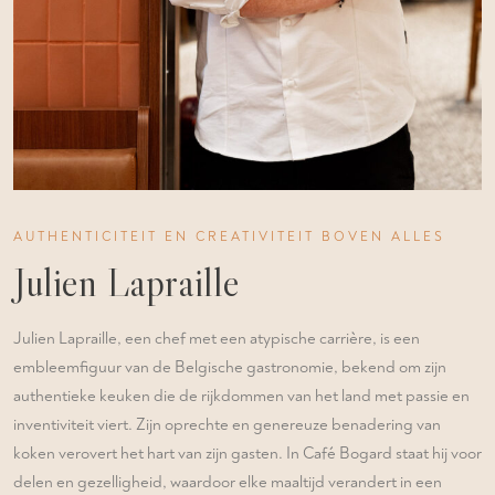
AUTHENTICITEIT EN CREATIVITEIT BOVEN ALLES
Julien Lapraille
Julien Lapraille, een chef met een atypische carrière, is een
embleemfiguur van de Belgische gastronomie, bekend om zijn
authentieke keuken die de rijkdommen van het land met passie en
inventiviteit viert. Zijn oprechte en genereuze benadering van
koken verovert het hart van zijn gasten. In Café Bogard staat hij voor
delen en gezelligheid, waardoor elke maaltijd verandert in een