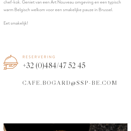
chef-kok. Geniet van een Art Nouveau omgeving en een typisch
warm Belgisch welkom voor een smakelijke pauze in Brussel.
Eet smakelijk!
RESERVERING
+32 (0)484/47 52 45
CAFE.BOGARD@SSP-BE.COM