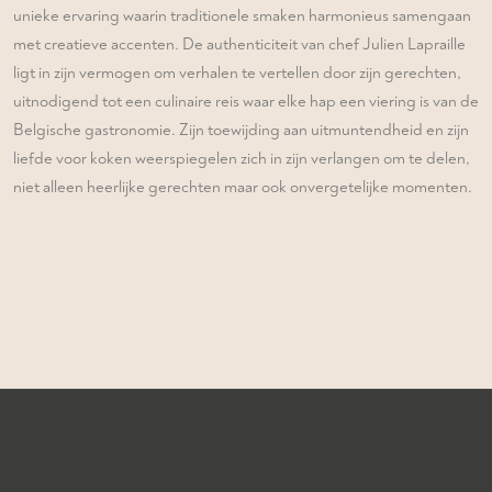
unieke ervaring waarin traditionele smaken harmonieus samengaan
met creatieve accenten. De authenticiteit van chef Julien Lapraille
ligt in zijn vermogen om verhalen te vertellen door zijn gerechten,
uitnodigend tot een culinaire reis waar elke hap een viering is van de
Belgische gastronomie. Zijn toewijding aan uitmuntendheid en zijn
liefde voor koken weerspiegelen zich in zijn verlangen om te delen,
niet alleen heerlijke gerechten maar ook onvergetelijke momenten.